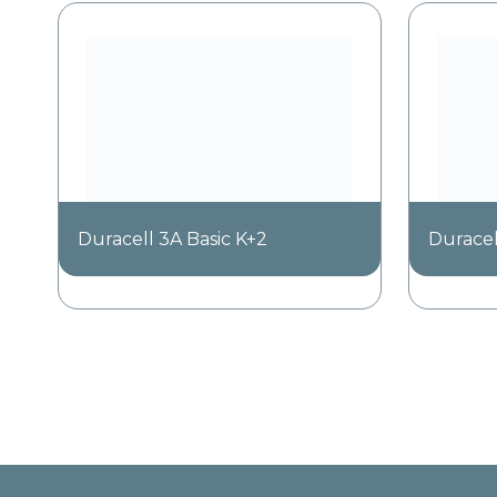
Duracell 3A Basic K+2
Duracel