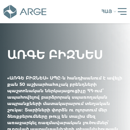
ՀԱՅ
ԱՌԳԵ ԲԻԶՆԵՍ
«ԱՌԳԵ ԲԻԶՆԵՍ» ՍՊԸ-ն հանդիսանում է ավելի
քան 50 աշխարհահռչակ բրենդների
պաշտոնական ներկայացուցիչը ՀՀ-ում՝
ապահովելով բարձրորակ սպառողական
ապրանքների մատակարարում տեղական
շուկա։ Տարիների փորձն ու ոլորտում մեր
ձեռքբերումները թույլ են տալիս մեզ
առաջարկել ռազմավարական լուծումներ՝
ուղղված ապրանքանիշերի տեսանելիության