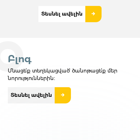
Տեսնել ավելին
Բլոգ
Մնացե՛ք տեղեկացված՝ ծանոթացե՛ք մեր
նորություններին։
Տեսնել ավելին