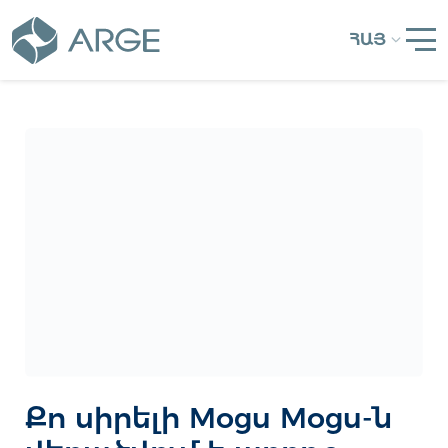
ՀԱՅ
Քո սիրելի Mogu Mogu-ն