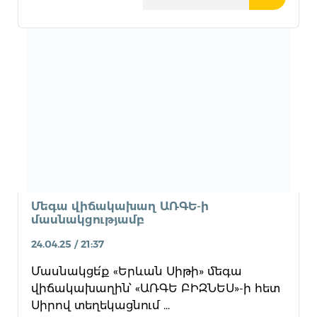
Մեգա վիճակախաղ ԱՌԳԵ-ի
մասնակցությամբ
24.04.25 / 21:37
Մասնակցե՛ք «Երևան Սիթի» մեգա
վիճակախաղին՝ «ԱՌԳԵ ԲԻԶՆԵՍ»-ի հետ
Սիրով տեղեկացնում ...